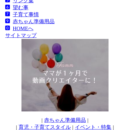
リンク集
望む事
子育て事情
赤ちゃん準備用品
HOMEへ
サイトマップ
|
赤ちゃん準備用品
|
|
育児・子育てスタイル
|
イベント・特集
|