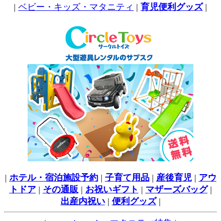
|
ベビー・キッズ・マタニティ
|
育児便利グッズ
|
|
ホテル・宿泊施設予約
|
子育て用品
|
産後育児
|
アウ
トドア
|
その通販
|
お祝いギフト
|
マザーズバッグ
|
出産内祝い
|
便利グッズ
|