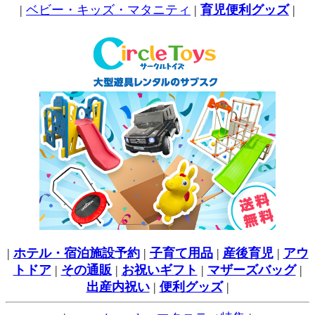
|
ベビー・キッズ・マタニティ
|
育児便利グッズ
|
|
ホテル・宿泊施設予約
|
子育て用品
|
産後育児
|
アウ
トドア
|
その通販
|
お祝いギフト
|
マザーズバッグ
|
出産内祝い
|
便利グッズ
|