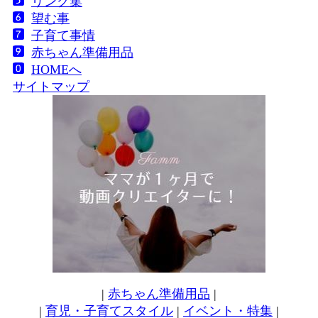
リンク集
望む事
子育て事情
赤ちゃん準備用品
HOMEへ
サイトマップ
|
赤ちゃん準備用品
|
|
育児・子育てスタイル
|
イベント・特集
|