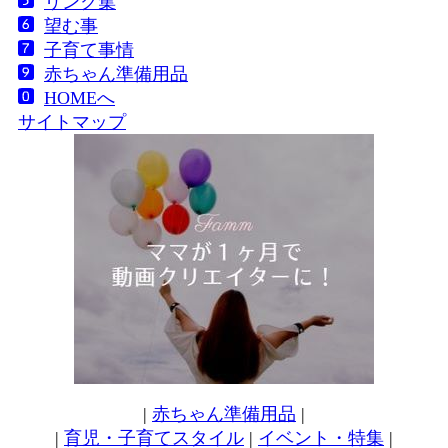
リンク集
望む事
子育て事情
赤ちゃん準備用品
HOMEへ
サイトマップ
|
赤ちゃん準備用品
|
|
育児・子育てスタイル
|
イベント・特集
|