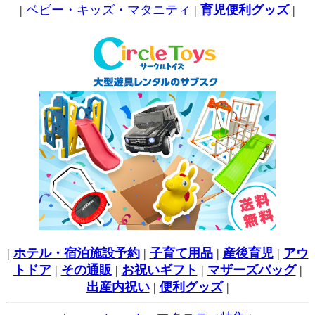
|
ベビー・キッズ・マタニティ
|
育児便利グッズ
|
|
ホテル・宿泊施設予約
|
子育て用品
|
産後育児
|
アウ
トドア
|
その通販
|
お祝いギフト
|
マザーズバッグ
|
出産内祝い
|
便利グッズ
|