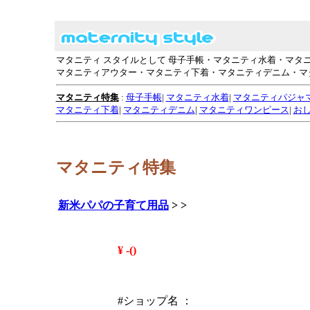
マタニティ スタイルとして 母子手帳・マタニティ水着・マ
マタニティアウター・マタニティ下着・マタニティデニム・マ
マタニティ特集
:
母子手帳
|
マタニティ水着
|
マタニティパジャ
マタニティ下着
|
マタニティデニム
|
マタニティワンピース
|
お
マタニティ特集
新米パパの子育て用品
>
>
¥ -()
#ショップ名 ：