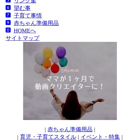
リンク集
望む事
子育て事情
赤ちゃん準備用品
HOMEへ
サイトマップ
|
赤ちゃん準備用品
|
|
育児・子育てスタイル
|
イベント・特集
|