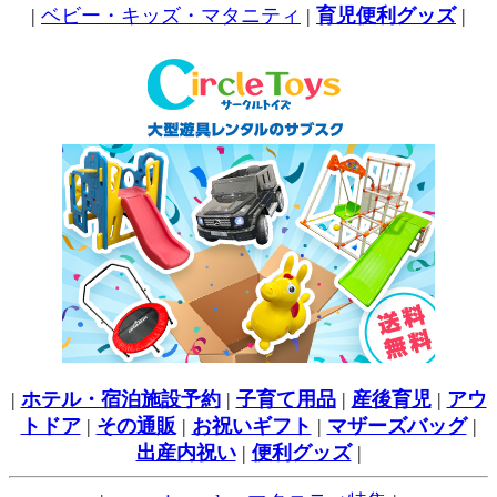
|
ベビー・キッズ・マタニティ
|
育児便利グッズ
|
|
ホテル・宿泊施設予約
|
子育て用品
|
産後育児
|
アウ
トドア
|
その通販
|
お祝いギフト
|
マザーズバッグ
|
出産内祝い
|
便利グッズ
|