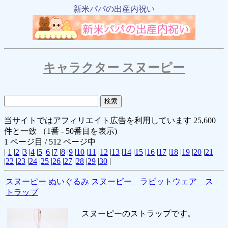
新米パパの出産内祝い
キャラクター スヌーピー
当サイトではアフィリエイト広告を利用しています 25,600
件と一致 （1番 - 50番目を表示)
1 ページ目 / 512 ページ中
|
1
|
2
|
3
|
4
|
5
|
6
|
7
|
8
|
9
|
10
|
11
|
12
|
13
|
14
|
15
|
16
|
17
|
18
|
19
|
20
|
21
|
22
|
23
|
24
|
25
|
26
|
27
|
28
|
29
|
30
|
スヌーピー ぬいぐるみ スヌーピー ラビットウェア ス
トラップ
スヌーピーのストラップです。