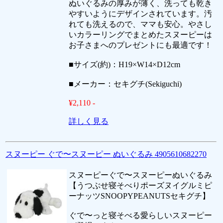
ぬいぐるみの厚みが薄く、洗っても乾き
やすいようにデザインされています。汚
れても洗えるので、ママも安心。やさし
いカラーリングでまとめたスヌーピーは
お子さまへのプレゼントにも最適です！
■サイズ(約)：H19×W14×D12cm
■メーカー：セキグチ(Sekiguchi)
¥2,110 -
詳しく見る
スヌーピー ぐで〜スヌーピー ぬいぐるみ 4905610682270
スヌーピーぐで〜スヌーピーぬいぐるみ
【うつぶせ寝そべりポーズヌイグルミピ
ーナッツSNOOPYPEANUTSセキグチ】
ぐで〜っと寝そべる愛らしいスヌーピー