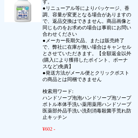
す。
●リニューアル等によりパッケージ、香
調、容量が変更となる場合がありますの
で、返品交換はできません。商品画像と
同じものをお求めの場合は事前にお問い
合わせください
●メーカー長期欠品、または販売終了
で、弊社に在庫が無い場合はキャンセル
とさせていただきます。【全額返金以外
(購入により獲得したポイント、ボーナ
スなど)免責】
●発送方法がメール便とクリックポスト
の商品とは同梱できません
検索用ワード:
ハンドソープ泡泡ハンドソープ泡ソープ
ボトル本体手洗い薬用薬用ハンドソープ
医薬部外品手洗い洗剤消毒殺菌手荒れ防
止キッチン
¥602 -