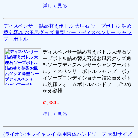
詳しく見る
ディスペンサー 詰め替えボトル 大理石 ソープボトル 詰め
替え容器 お風呂グッズ 角型 ソープディスペンサー シャン
プーボトル
ディスペンサー詰め替えボトル大理石ソ
ープボトル詰め替え容器お風呂グッズ角
型ソープディスペンサーシャンプーボト
ルディスペンサーボトルシャンプーボデ
ィソープコンディショナー詰め替えボト
ル洗顔フォームボトルハンドソープつめ
かえ容器
¥5,980 -
詳しく見る
(ライオン)キレイキレイ 薬用液体ハンドソープ 大型サイズ