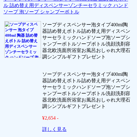
ル 詰め替え用ディスペンサーゾンチーセラミック ハンド
ソープ 泡ソープ シャンプーボトル
ソープディスペンサー泡タイプ400ml陶
器詰め替えボトル詰め替え用ディスペン
サーセラミックハンドソープ泡ソープシ
ャンプーボトルソープボトル洗顔洗剤容
器北欧洗面所浴室お風呂おしゃれ大理石
調シンプルギフトプレゼント
ソープディスペンサー泡タイプ400ml陶
器詰め替えボトル詰め替え用ディスペン
サーセラミックハンドソープ泡ソープシ
ャンプーボトルソープボトル洗顔洗剤容
器北欧洗面所浴室お風呂おしゃれ大理石
調シンプルギフトプレゼント
¥2,654 -
詳しく見る