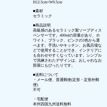
H12.5cm×W9.5cm
■素材
セラミック
■商品説明
高級感のあるセラミック製ソープディス
ペンサーです。400mlの容量があり、ホ
ワイト、ブラック、ピンクの3色から選
べます。手洗いやキッチン、お風呂場な
どで使用することができ、インテリアに
も合わせやすくなっています。シンプル
で洗練されたデザインは、おしゃれなお
部屋にもぴったりです。
■送料について
・メール便、普通郵便(定形・定形外郵
便)
不可
・宅配便
本州四国九州送料無料