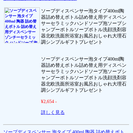
ソープディスペンサー泡タイプ400ml陶
器詰め替えボトル詰め替え用ディスペン
サーセラミックハンドソープ泡ソープシ
ャンプーボトルソープボトル洗顔洗剤容
器北欧洗面所浴室お風呂おしゃれ大理石
調シンプルギフトプレゼント
ソープディスペンサー泡タイプ400ml陶
器詰め替えボトル詰め替え用ディスペン
サーセラミックハンドソープ泡ソープシ
ャンプーボトルソープボトル洗顔洗剤容
器北欧洗面所浴室お風呂おしゃれ大理石
調シンプルギフトプレゼント
¥2,654 -
詳しく見る
ソープディスペンサー 泡タイプ 400ml 陶器 詰め替えボト