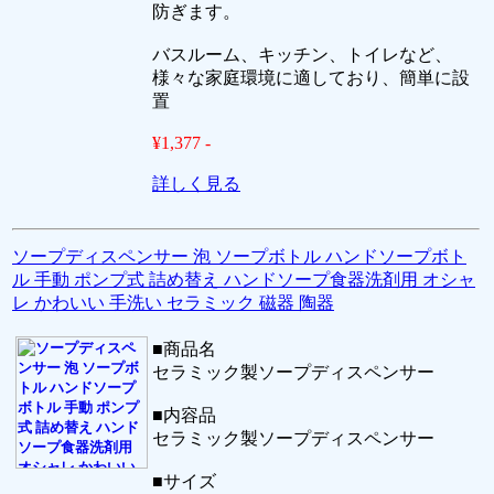
防ぎます。
バスルーム、キッチン、トイレなど、
様々な家庭環境に適しており、簡単に設
置
¥1,377 -
詳しく見る
ソープディスペンサー 泡 ソープボトル ハンドソープボト
ル 手動 ポンプ式 詰め替え ハンドソープ食器洗剤用 オシャ
レ かわいい 手洗い セラミック 磁器 陶器
■商品名
セラミック製ソープディスペンサー
■内容品
セラミック製ソープディスペンサー
■サイズ