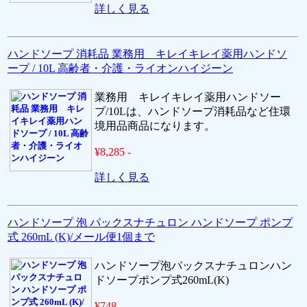
詳しく見る
ハンドソープ 消耗品 業務用 キレイキレイ薬用ハンドソ
ープ / 10L 高齢者・介護・ライオンハイジーン
業務用 キレイキレイ薬用ハンドソー
プ/10Lは、ハンドソープ消耗品など住環
境用品商品になります。
¥8,285 -
詳しく見る
ハンドソープ 泡 パックスナチュロン ハンドソープ ポンプ
式 260mL (K)/メール便1個まで
ハンドソープ泡パックスナチュロンハン
ドソープポンプ式260mL(K)
¥748 -