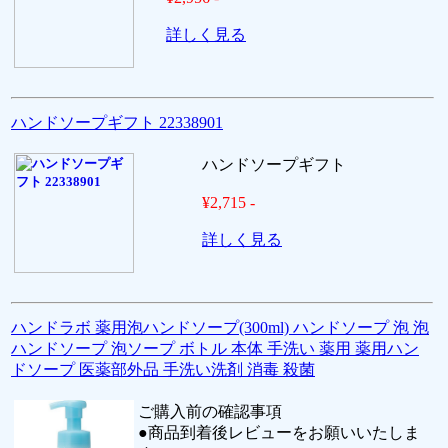
詳しく見る
ハンドソープギフト 22338901
ハンドソープギフト
¥2,715 -
詳しく見る
ハンドラボ 薬用泡ハンドソープ(300ml) ハンドソープ 泡 泡
ハンドソープ 泡ソープ ボトル 本体 手洗い 薬用 薬用ハン
ドソープ 医薬部外品 手洗い洗剤 消毒 殺菌
ご購入前の確認事項
●商品到着後レビューをお願いいたしま