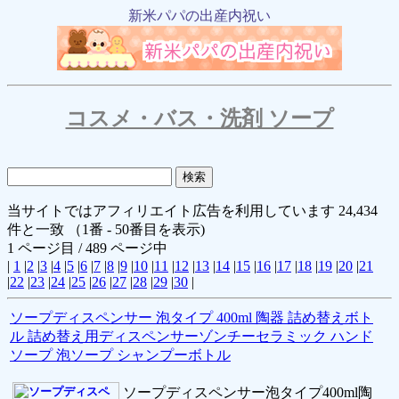
新米パパの出産内祝い
コスメ・バス・洗剤 ソープ
当サイトではアフィリエイト広告を利用しています 24,434
件と一致 （1番 - 50番目を表示)
1 ページ目 / 489 ページ中
|
1
|
2
|
3
|
4
|
5
|
6
|
7
|
8
|
9
|
10
|
11
|
12
|
13
|
14
|
15
|
16
|
17
|
18
|
19
|
20
|
21
|
22
|
23
|
24
|
25
|
26
|
27
|
28
|
29
|
30
|
ソープディスペンサー 泡タイプ 400ml 陶器 詰め替えボト
ル 詰め替え用ディスペンサーゾンチーセラミック ハンド
ソープ 泡ソープ シャンプーボトル
ソープディスペンサー泡タイプ400ml陶