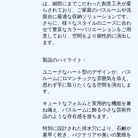
は、細部にまでこだわった創意工夫が凝
らされており、ご家庭のバスルームや洗
面台に最適な収納ソリューションです。
さらに、様々なスタイルのニーズに合わ
せて豊富なカラーバリエーションをご用
意しており、空間をより個性的に演出し
ます。
製品のハイライト：
ユニークなハート型のデザインが、バス
ルームにロマンチックな雰囲気を添え、
思わず手に取りたくなる空間を演出しま
す。
キュートなフォルムと実用的な機能を兼
ね備え、バスルームに飾る小さな芸術作
品のような存在感を放ちます。
特別に設計された排水穴により、石鹸が
素早く乾き、バクテリアや臭いの繁殖を