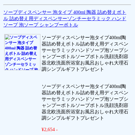
ソープディスペンサー 泡タイプ 400ml 陶器 詰め替えボト
ル 詰め替え用ディスペンサーゾンチーセラミック ハンド
ソープ 泡ソープ シャンプーボトル
ソープディスペンサー泡タイプ400ml陶
器詰め替えボトル詰め替え用ディスペン
サーセラミックハンドソープ泡ソープシ
ャンプーボトルソープボトル洗顔洗剤容
器北欧洗面所浴室お風呂おしゃれ大理石
調シンプルギフトプレゼント
ソープディスペンサー泡タイプ400ml陶
器詰め替えボトル詰め替え用ディスペン
サーセラミックハンドソープ泡ソープシ
ャンプーボトルソープボトル洗顔洗剤容
器北欧洗面所浴室お風呂おしゃれ大理石
調シンプルギフトプレゼント
¥2,654 -