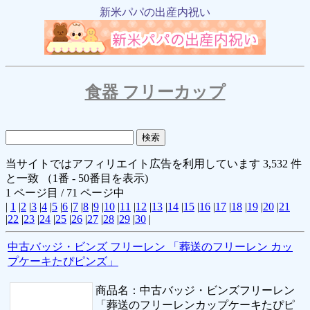
新米パパの出産内祝い
食器 フリーカップ
当サイトではアフィリエイト広告を利用しています 3,532 件
と一致 （1番 - 50番目を表示)
1 ページ目 / 71 ページ中
|
1
|
2
|
3
|
4
|
5
|
6
|
7
|
8
|
9
|
10
|
11
|
12
|
13
|
14
|
15
|
16
|
17
|
18
|
19
|
20
|
21
|
22
|
23
|
24
|
25
|
26
|
27
|
28
|
29
|
30
|
中古バッジ・ビンズ フリーレン 「葬送のフリーレン カッ
プケーキたぴピンズ」
商品名：中古バッジ・ビンズフリーレン
「葬送のフリーレンカップケーキたぴピ