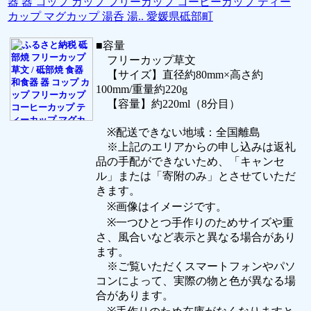
器 器 コップ カップ フリーカップ コーヒーカップ ティー
カップ マグカップ 湯呑 湯.. 愛媛県砥部町
■容量
フリーカップ草文
【サイズ】直径約80mm×高さ約
100mm/重量約220g
【容量】約220ml（8分目）
※配送できない地域：全国離島
※上記のエリアからの申し込みは返礼
品の手配ができないため、「キャンセ
ル」または「寄附のみ」とさせていただ
きます。
※画像はイメージです。
※一つひとつ手作りのためサイズや重
さ、風合いなど表示と異なる場合があり
ます。
※ご覧いただくスマートフォンやパソ
コンによって、実際の物と色が異なる場
合があります。