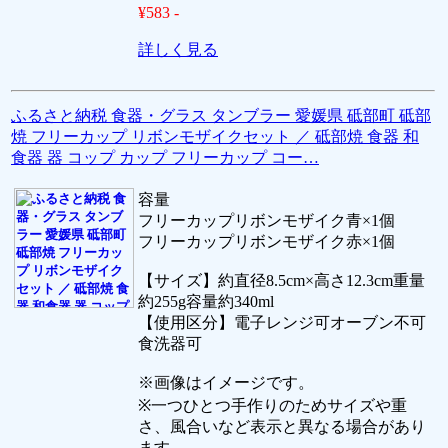
¥583 -
詳しく見る
ふるさと納税 食器・グラス タンブラー 愛媛県 砥部町 砥部
焼 フリーカップ リボンモザイクセット ／ 砥部焼 食器 和
食器 器 コップ カップ フリーカップ コー…
容量
フリーカップリボンモザイク青×1個
フリーカップリボンモザイク赤×1個
【サイズ】約直径8.5cm×高さ12.3cm重量
約255g容量約340ml
【使用区分】電子レンジ可オーブン不可
食洗器可
※画像はイメージです。
※一つひとつ手作りのためサイズや重
さ、風合いなど表示と異なる場合があり
ます。