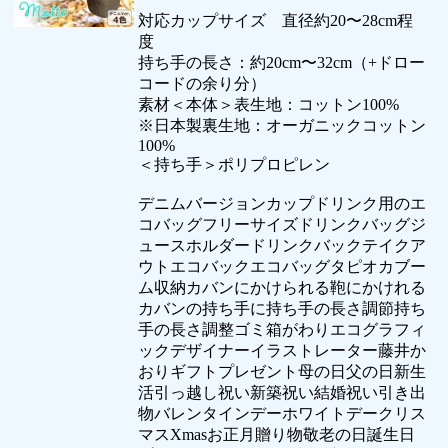
対応カップサイズ 直径約20〜28cm程
度
持ち手の長さ：約20cm〜32cm（+ドロー
コードの余り分）
素材＜本体＞表生地：コットン100%
※日本製裏生地：オーガニックコットン
100%
＜持ち手＞ポリプロピレン
デニムバージョンカップドリンク用のエ
コバッグフリーサイズドリンクバッグジ
ュースホルダードリンクバックテイクア
ウトエコバックエコバッグタピオカブー
ム収納カバンにかけられる鞄にかけれる
カバンの持ち手に持ち手の長さ調節持ち
手の長さ調整ゴミ箱がわりエコグラフィ
ックデザイナーイラストレーター藤井か
おりギフトプレゼント母の日父の日新生
活引っ越し祝い新築祝い結婚祝い引き出
物バレンタインデーホワイトデークリス
マスXmasお正月贈り物敬老の日誕生日