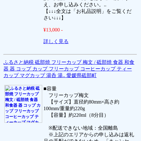
え、お申し込みください。..
【↓↓↓全文は「お礼品説明」をご覧くだ
さい↓↓↓】
¥13,000 -
詳しく見る
ふるさと納税 砥部焼 フリーカップ 梅文 / 砥部焼 食器 和食
器 器 コップ カップ フリーカップ コーヒーカップ ティー
カップ マグカップ 湯呑 湯.. 愛媛県砥部町
■容量
フリーカップ梅文
【サイズ】直径約80mm×高さ約
100mm/重量約220g
【容量】約220ml（8分目）
※配送できない地域：全国離島
※上記のエリアからの申し込みは返礼