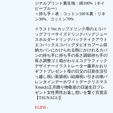
ジナルプリント裏生地：綿100%（ネイ
ビーブルー）
＜持ち手＞表：コットン100％裏：リネ
ン30%、コットン70%
イラストVer.カップドリンク用のエコバ
ッグフリーサイズドリンクバッグジュー
スホルダードリンクバックテイクアウト
エコバックエコバッグタピオカブーム収
納カバンにかけられる鞄にかけれるカバ
ンの持ち手に持ち手の長さ調節持ち手の
長さ調整ゴミ箱がわりエコグラフィック
デザイナーイラストレーター藤井かおり
ギフトプレゼント母の日父の日新生活引
っ越し祝い新築祝い結婚祝い引き出物バ
レンタインデーホワイトデークリスマス
Xmasお正月贈り物敬老の日誕生日プレ
ゼント女性男性お返し想いを繋ぐ百貨店
【TSUNAGU】
¥3,850 -