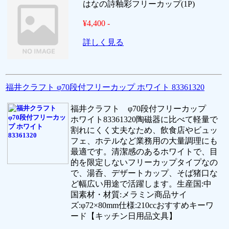
はなの詩釉彩フリーカップ(1P)
¥4,400 -
詳しく見る
福井クラフト φ70段付フリーカップ ホワイト 83361320
福井クラフト φ70段付フリーカップ
ホワイト83361320陶磁器に比べて軽量で
割れにくく丈夫なため、飲食店やビュッ
フェ、ホテルなど業務用の大量調理にも
最適です。清潔感のあるホワイトで、目
的を限定しないフリーカップタイプなの
で、湯呑、デザートカップ、そば猪口な
ど幅広い用途で活躍します。生産国:中
国素材・材質:メラミン商品サイ
ズ:φ72×80mm仕様:210ccおすすめキーワ
ード【キッチン日用品文具】