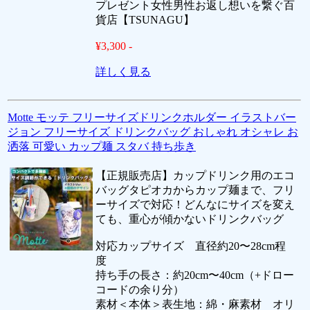
プレゼント女性男性お返し想いを繋ぐ百
貨店【TSUNAGU】
¥3,300 -
詳しく見る
Motte モッテ フリーサイズドリンクホルダー イラストバー
ジョン フリーサイズ ドリンクバッグ おしゃれ オシャレ お
洒落 可愛い カップ麺 スタバ 持ち歩き
【正規販売店】カップドリンク用のエコ
バッグタピオカからカップ麺まで、フリ
ーサイズで対応！どんなにサイズを変え
ても、重心が傾かないドリンクバッグ
対応カップサイズ 直径約20〜28cm程
度
持ち手の長さ：約20cm〜40cm（+ドロー
コードの余り分）
素材＜本体＞表生地：綿・麻素材 オリ