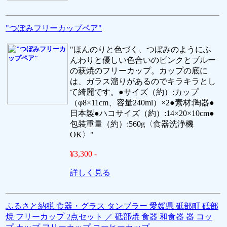
"つぼみフリーカップペア"
"ほんのりと色づく、つぼみのようにふ
んわりと優しい色合いのピンクとブルー
の萩焼のフリーカップ。カップの底に
は、ガラス溜りがあるのでキラキラとし
て綺麗です。●サイズ（約）:カップ
（φ8×11cm、容量240ml）×2●素材:陶器●
日本製●ハコサイズ（約）:14×20×10cm●
包装重量（約）:560g〈食器洗浄機
OK〉"
¥3,300 -
詳しく見る
ふるさと納税 食器・グラス タンブラー 愛媛県 砥部町 砥部
焼 フリーカップ 2点セット ／ 砥部焼 食器 和食器 器 コッ