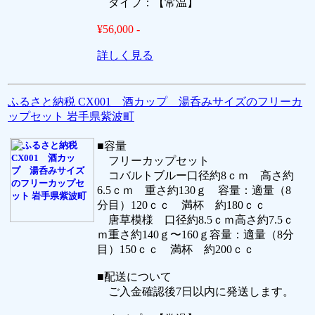
タイプ：【常温】
¥56,000 -
詳しく見る
ふるさと納税 CX001 酒カップ 湯呑みサイズのフリーカ
ップセット 岩手県紫波町
■容量
フリーカップセット
コバルトブルー口径約8ｃｍ 高さ約
6.5ｃｍ 重さ約130ｇ 容量：適量（8
分目）120ｃｃ 満杯 約180ｃｃ
唐草模様 口径約8.5ｃｍ高さ約7.5ｃ
ｍ重さ約140ｇ〜160ｇ容量：適量（8分
目）150ｃｃ 満杯 約200ｃｃ
■配送について
ご入金確認後7日以内に発送します。