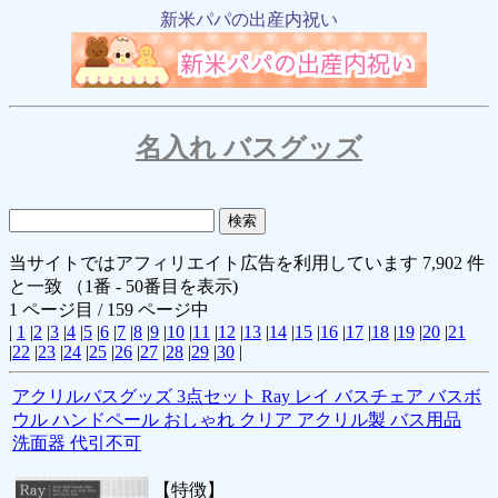
新米パパの出産内祝い
名入れ バスグッズ
当サイトではアフィリエイト広告を利用しています 7,902 件
と一致 （1番 - 50番目を表示)
1 ページ目 / 159 ページ中
|
1
|
2
|
3
|
4
|
5
|
6
|
7
|
8
|
9
|
10
|
11
|
12
|
13
|
14
|
15
|
16
|
17
|
18
|
19
|
20
|
21
|
22
|
23
|
24
|
25
|
26
|
27
|
28
|
29
|
30
|
アクリルバスグッズ 3点セット Ray レイ バスチェア バスボ
ウル ハンドペール おしゃれ クリア アクリル製 バス用品
洗面器 代引不可
【特徴】