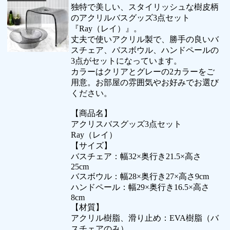
独特で美しい、スタイリッシュな樹皮柄
のアクリルバスグッズ3点セット
『Ray（レイ）』。
丈夫で使いアクリル製で、勝手の良いバ
スチェア、バスボウル、ハンドペールの
3点がセットになっています。
カラーはクリアとグレーの2カラーをご
用意。お部屋の雰囲気やお好みでお選び
ください。
【商品名】
アクリスバスグッズ3点セット
Ray（レイ）
【サイズ】
バスチェア：幅32×奥行き21.5×高さ
25cm
バスボウル：幅28×奥行き27×高さ9cm
ハンドペール：幅29×奥行き16.5×高さ
8cm
【材質】
アクリル樹脂、滑り止め：EVA樹脂（バ
スチェアのみ）