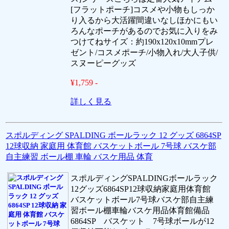
[フラットポーチ]コスメや小物もしっか
り入るから大活躍間違いなしほかにもい
ろんなポーチがあるのでお気に入りをみ
つけてねサイズ：約190x120x10mmプレ
ゼント/コスメポーチ/小物入れ/大人子供/
スヌーピーグッズ
¥1,759 -
詳しく見る
スポルディング SPALDING ボールラック 12 グッズ 6864SP
12球収納 家庭用 体育館 バスケットボール 7号球 バスケ部
自主練習 ボール棚 車輪 バスケ用品 体育
スポルディングSPALDINGボールラック
12グッズ6864SP12球収納家庭用体育館
バスケットボール7号球バスケ部自主練
習ボール棚車輪バスケ用品体育館備品
6864SP バスケット 7号球ボールが12