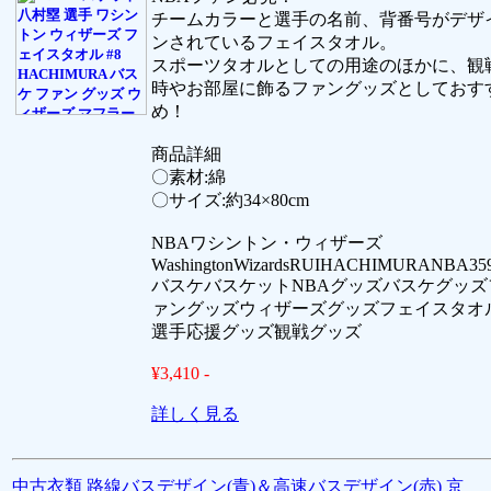
チームカラーと選手の名前、背番号がデザ
ンされているフェイスタオル。
スポーツタオルとしての用途のほかに、観
時やお部屋に飾るファングッズとしておす
め！
商品詳細
〇素材:綿
〇サイズ:約34×80cm
NBAワシントン・ウィザーズ
WashingtonWizardsRUIHACHIMURANBA35
バスケバスケットNBAグッズバスケグッズ
ァングッズウィザーズグッズフェイスタオ
選手応援グッズ観戦グッズ
¥3,410 -
詳しく見る
中古衣類 路線バスデザイン(青)＆高速バスデザイン(赤) 京