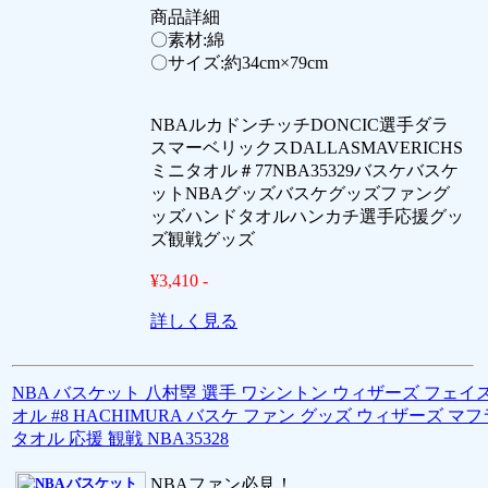
商品詳細
〇素材:綿
〇サイズ:約34cm×79cm
NBAルカドンチッチDONCIC選手ダラ
スマーベリックスDALLASMAVERICHS
ミニタオル＃77NBA35329バスケバスケ
ットNBAグッズバスケグッズファング
ッズハンドタオルハンカチ選手応援グッ
ズ観戦グッズ
¥3,410 -
詳しく見る
NBA バスケット 八村塁 選手 ワシントン ウィザーズ フェイ
オル #8 HACHIMURA バスケ ファン グッズ ウィザーズ マ
タオル 応援 観戦 NBA35328
NBAファン必見！