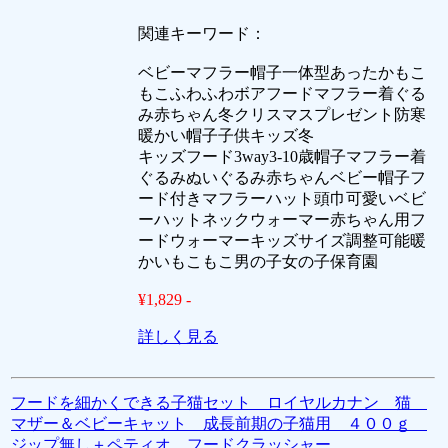
関連キーワード：
ベビーマフラー帽子一体型あったかもこ
もこふわふわボアフードマフラー着ぐる
み赤ちゃん冬クリスマスプレゼント防寒
暖かい帽子子供キッズ冬
キッズフード3way3-10歳帽子マフラー着
ぐるみぬいぐるみ赤ちゃんベビー帽子フ
ード付きマフラーハット頭巾可愛いベビ
ーハットネックウォーマー赤ちゃん用フ
ードウォーマーキッズサイズ調整可能暖
かいもこもこ男の子女の子保育園
¥1,829 -
詳しく見る
フードを細かくできる子猫セット ロイヤルカナン 猫
マザー＆ベビーキャット 成長前期の子猫用 ４００ｇ
ジップ無し＋ペティオ フードクラッシャー