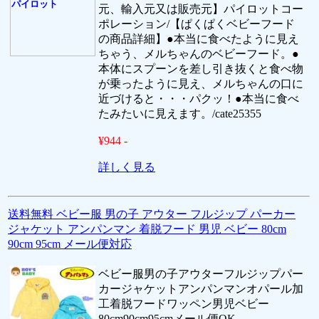
元、輸入元又は販売元】パイロットコー
ポレーション/【ぱくぱくベビーフード
の商品詳細】●本当に食べたように見え
ちゃう、メルちゃんのベビーフード。●
本体にスプーンを差し引き抜くと食べ物
が乗ったように見え、メルちゃんの口に
近づけると・・・パクッ！●本当に食べ
たみたいに見えます。/cate25355
¥944 -
詳しく見る
送料無料 ベビー服 男の子 アウター フルジップ パーカー
ジャケット アンパンマン 着脱フード 男児 ベビー 80cm
90cm 95cm メール便対応
ベビー服男の子アウターフルジップパー
カージャケットアンパンマンオパール加
工着脱フードワッペン男児ベビー
80cm90cm95cmメール便OK