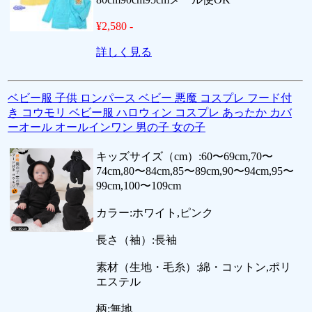
¥2,580 -
詳しく見る
ベビー服 子供 ロンパース ベビー 悪魔 コスプレ フード付
き コウモリ ベビー服 ハロウィン コスプレ あったか カバ
ーオール オールインワン 男の子 女の子
キッズサイズ（cm）:60〜69cm,70〜
74cm,80〜84cm,85〜89cm,90〜94cm,95〜
99cm,100〜109cm
カラー:ホワイト,ピンク
長さ（袖）:長袖
素材（生地・毛糸）:綿・コットン,ポリ
エステル
柄:無地