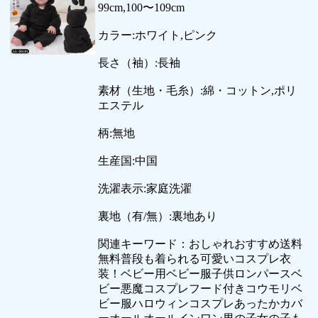
99cm,100〜109cm
カラー:ホワイト,ピンク
長さ（袖）:長袖
素材（生地・毛糸）:綿・コットン,ポリ
エステル
柄:無地
生産国:中国
洗濯表示:家庭洗濯
裏地（有/無）:裏地あり
関連キーワード：おしゃれおすすめ送料
無料普段も着られる可愛いコスプレ衣
装！ベビー用ベビー服子供ロンパースベ
ビー悪魔コスプレフード付きコウモリベ
ビー服ハロウィンコスプレあったかカバ