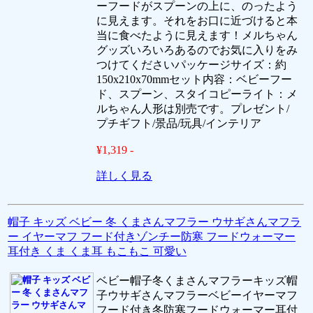
ーフードがスプーンの上に、のったよう
に見えます。それをお口に近づけると本
当に食べたように見えます！メルちゃん
グッズいろいろあるのでお気に入りをみ
つけてくださいパッケージサイズ：約
150x210x70mmセット内容：ベビーフー
ド、スプーン、スタイコピーライト：メ
ルちゃん人形は別売です。プレゼント/
プチギフト/景品/玩具/インテリア
¥1,319 -
詳しく見る
帽子 キッズ ベビー 冬 くまさんマフラー ウサギさんマフラ
ー イヤーマフ フード付きゾンチー防寒 フードウォーマー
耳付き くま くま耳 もこもこ 可愛い
ベビー帽子冬くまさんマフラーキッズ帽
子ウサギさんマフラーベビーイヤーマフ
フード付き冬防寒フードウォーマー耳付