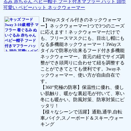
るみ 赤ちゃん ベビー帽子 フード付きマフラー ハット 頭巾
可愛い ベビーハット ネックウォーマー
【3Wayスタイル付きのネックウォーマ
ー】ネックウォーマー1つで3つのニーズ
に応えます！ネックウォーマーだけで
も、フリースマスクにも、目出し帽にも
なる多機能ネックウォーマー！3Wayス
タイルで防寒が出来るフード付き多機能
ネックウォーマー。首元の紐でサイズ調
整ができ頭周りに合わせて紐を調整する
ことができてとても便利です。3wayネ
ックウォーマー、使い方が自由自在で
す。
【360°究極の防寒】保温性に優れ、優し
い肌触り、暖かな裏起毛が付いて、寒い
冬にも暖かい。防風対策、防寒対策にピ
ッタリ！
【様々なシーンで活躍】通勤,通学,自転
車,バイク,スノーボード＆スキー,ウォー
キング