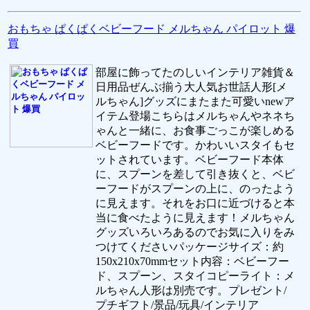
おもちゃ ぱくぱくベビーフード メルちゃん パイロット 爆
買
部屋に飾ってたのしいインテリア雑貨＆
日用品ぜんぶ揃う大人気お世話人形[メ
ルちゃん]グッズにまたまた可愛いnewア
イテム登場こちらはメルちゃんやネネち
ゃんと一緒に、お食事ごっこが楽しめる
ベビーフードです。かわいいスタイもセ
ットされています。ベビーフード本体
に、スプーンを差して引き抜くと、ベビ
ーフードがスプーンの上に、のったよう
に見えます。それをお口に近づけると本
当に食べたように見えます！メルちゃん
グッズいろいろあるのでお気に入りをみ
つけてくださいパッケージサイズ：約
150x210x70mmセット内容：ベビーフー
ド、スプーン、スタイコピーライト：メ
ルちゃん人形は別売です。プレゼント/
プチギフト/景品/玩具/インテリア