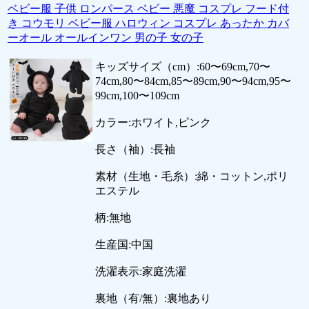
ベビー服 子供 ロンパース ベビー 悪魔 コスプレ フード付
き コウモリ ベビー服 ハロウィン コスプレ あったか カバ
ーオール オールインワン 男の子 女の子
キッズサイズ（cm）:60〜69cm,70〜
74cm,80〜84cm,85〜89cm,90〜94cm,95〜
99cm,100〜109cm
カラー:ホワイト,ピンク
長さ（袖）:長袖
素材（生地・毛糸）:綿・コットン,ポリ
エステル
柄:無地
生産国:中国
洗濯表示:家庭洗濯
裏地（有/無）:裏地あり