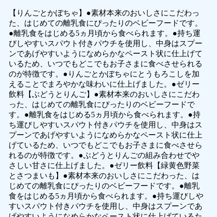
【りんごとかぼちゃ】●素材本来のおいしさにこだわっ
た、はじめての離乳食にぴったりのベビーフードです。
●離乳食をはじめる5ヵ月頃から食べられます。●持ち運
びしやすいスパウト付きパウチを使用し、中身はスプー
ンであげやすいようになめらかなペースト状に仕上げて
いるため、いつでもどこでもお子さまに食べさせられる
のが特徴です。●りんごとかぼちゃにとうもろこしを加
えることでまろやかな味わいに仕上げました。●ゼリー
飲料【ぶどうとりんご】●素材本来のおいしさにこだわ
った、はじめての離乳食にぴったりのベビーフードで
す。●離乳食をはじめる5ヵ月頃から食べられます。●持
ち運びしやすいスパウト付きパウチを使用し、中身はス
プーンであげやすいようになめらかなペースト状に仕上
げているため、いつでもどこでもお子さまに食べさせら
れるのが特徴です。●ぶどうとりんごの組み合わせでや
さしい甘さに仕上げました。●ゼリー飲料【緑黄色野菜
とさつまいも】●素材本来のおいしさにこだわった、は
じめての離乳食にぴったりのベビーフードです。●離乳
食をはじめる5ヵ月頃から食べられます。●持ち運びしや
すいスパウト付きパウチを使用し、中身はスプーンであ
げやすいようになめらかなペースト状に仕上げているた