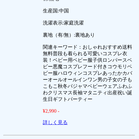
生産国:中国
洗濯表示:家庭洗濯
裏地（有/無）:裏地あり
関連キーワード：おしゃれおすすめ送料
無料普段も着られる可愛いコスプレ衣
装！ベビー用ベビー服子供ロンパースベ
ビー悪魔コスプレフード付きコウモリベ
ビー服ハロウィンコスプレあったかカバ
ーオールオールインワン男の子女の子も
こもこ秋冬パジャマベビーウェアふわふ
わクリスマス長袖マタニティ出産祝い誕
生日ギフトパーティー
¥2,990 -
詳しく見る