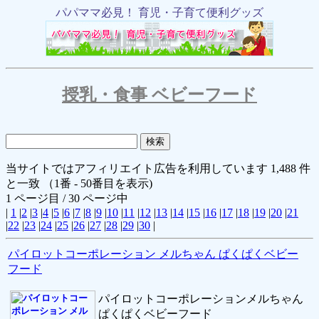
パパママ必見！ 育児・子育て便利グッズ
授乳・食事 ベビーフード
当サイトではアフィリエイト広告を利用しています 1,488 件
と一致 （1番 - 50番目を表示)
1 ページ目 / 30 ページ中
|
1
|
2
|
3
|
4
|
5
|
6
|
7
|
8
|
9
|
10
|
11
|
12
|
13
|
14
|
15
|
16
|
17
|
18
|
19
|
20
|
21
|
22
|
23
|
24
|
25
|
26
|
27
|
28
|
29
|
30
|
パイロットコーポレーション メルちゃん ぱくぱくベビー
フード
パイロットコーポレーションメルちゃん
ぱくぱくベビーフード