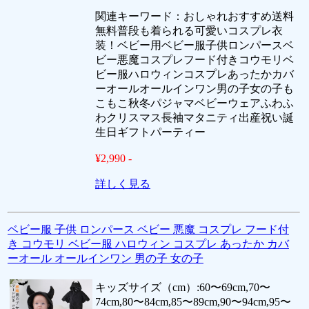
関連キーワード：おしゃれおすすめ送料
無料普段も着られる可愛いコスプレ衣
装！ベビー用ベビー服子供ロンパースベ
ビー悪魔コスプレフード付きコウモリベ
ビー服ハロウィンコスプレあったかカバ
ーオールオールインワン男の子女の子も
こもこ秋冬パジャマベビーウェアふわふ
わクリスマス長袖マタニティ出産祝い誕
生日ギフトパーティー
¥2,990 -
詳しく見る
ベビー服 子供 ロンパース ベビー 悪魔 コスプレ フード付
き コウモリ ベビー服 ハロウィン コスプレ あったか カバ
ーオール オールインワン 男の子 女の子
キッズサイズ（cm）:60〜69cm,70〜
74cm,80〜84cm,85〜89cm,90〜94cm,95〜