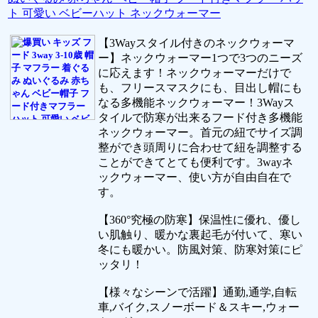
ト 可愛い ベビーハット ネックウォーマー
【3Wayスタイル付きのネックウォーマ
ー】ネックウォーマー1つで3つのニーズ
に応えます！ネックウォーマーだけで
も、フリースマスクにも、目出し帽にも
なる多機能ネックウォーマー！3Wayス
タイルで防寒が出来るフード付き多機能
ネックウォーマー。首元の紐でサイズ調
整ができ頭周りに合わせて紐を調整する
ことができてとても便利です。3wayネ
ックウォーマー、使い方が自由自在で
す。
【360°究極の防寒】保温性に優れ、優し
い肌触り、暖かな裏起毛が付いて、寒い
冬にも暖かい。防風対策、防寒対策にピ
ッタリ！
【様々なシーンで活躍】通勤,通学,自転
車,バイク,スノーボード＆スキー,ウォー