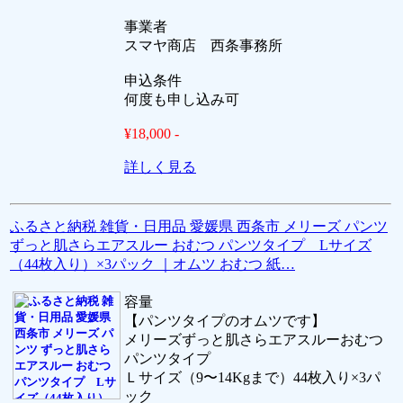
事業者
スマヤ商店 西条事務所
申込条件
何度も申し込み可
¥18,000 -
詳しく見る
ふるさと納税 雑貨・日用品 愛媛県 西条市 メリーズ パンツ
ずっと肌さらエアスルー おむつ パンツタイプ Lサイズ
（44枚入り）×3パック ｜オムツ おむつ 紙…
容量
【パンツタイプのオムツです】
メリーズずっと肌さらエアスルーおむつ
パンツタイプ
Ｌサイズ（9〜14Kgまで）44枚入り×3パ
ック