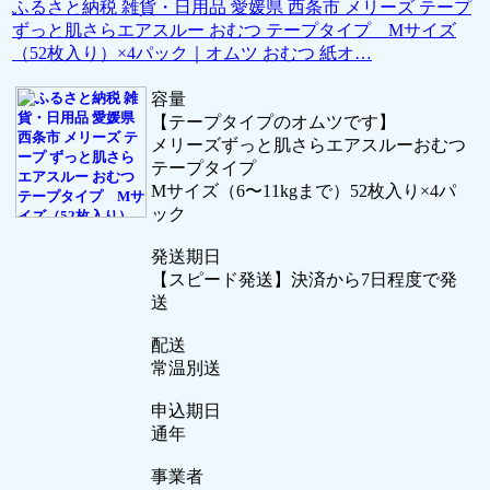
ふるさと納税 雑貨・日用品 愛媛県 西条市 メリーズ テープ
ずっと肌さらエアスルー おむつ テープタイプ Mサイズ
（52枚入り）×4パック｜オムツ おむつ 紙オ…
容量
【テープタイプのオムツです】
メリーズずっと肌さらエアスルーおむつ
テープタイプ
Mサイズ（6〜11kgまで）52枚入り×4パ
ック
発送期日
【スピード発送】決済から7日程度で発
送
配送
常温別送
申込期日
通年
事業者