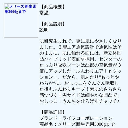
【商品概要】
常温
【商品説明】
説明
肌研究生まれで、更に肌にやさしくなり
ました。３層エア通気設計で通気性はそ
のままに、肌に触れる面には、新立体凹
凸ハイブリッド表面材採用。センターの
たっぷり吸収ゾーンは凸部の空気量が３
倍にアップした「ふんわりエアｉｎクッ
ション」。だから、肌あたり“もっとや
わらか“に。おしっこをぐんぐん吸収し
た後もふんわりキープ！素肌のさらさら
感つづく！両サイドは細やかな凹凸で、
おしっこ・うんちをひろげずチャッチ♪
【商品詳細】
ブランド：ライフコーポレーション
商品名：メリーズ新生児用3000gまで