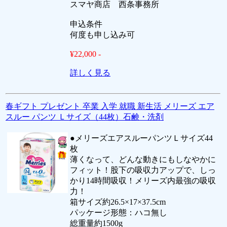
スマヤ商店 西条事務所
申込条件
何度も申し込み可
¥22,000 -
詳しく見る
春ギフト プレゼント 卒業 入学 就職 新生活 メリーズ エア
スルー パンツ Ｌサイズ（44枚）石鹸・洗剤
●メリーズエアスルーパンツＬサイズ44
枚
薄くなって、どんな動きにもしなやかに
フィット！股下の吸収力アップで、しっ
かり14時間吸収！メリーズ内最強の吸収
力！
箱サイズ約26.5×17×37.5cm
パッケージ形態：ハコ無し
総重量約1500g