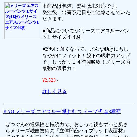
本商品は包装、熨斗は未対応です。
受注後、出荷予定日をご連絡させていた
だきます。
■商品について:メリーズエアスルーパン
ツＬサイズ４４枚
■説明：薄くなって、どんな動きにもし
なやかにフィット！股下の吸収力アップ
で、しっかり１４時間吸収！メリーズ内
最強の吸収力！
¥2,523 -
詳しく見る
KAO メリーズ エアスルー 紙おむつ テープ式 全3種類
ばつぐんの通気性と持続力で、おしっこ後もずっと肌さ
らメリーズ独自技術の『立体凹凸ハイブリッド表面材』