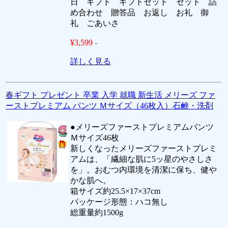
日 ギフト ギフトセット セット 詰
め合わせ 贈答品 お返し お礼 御
礼 ごあいさ
¥3,599 -
詳しく見る
春ギフト プレゼント 卒業 入学 就職 新生活 メリーズ ファ
ーストプレミアム パンツ Ｍサイズ（46枚入）石鹸・洗剤
●メリーズファーストプレミアムパンツ
Ｍサイズ46枚
新しくなったメリーズファーストプレミ
アムは、「繊細な肌に5ッ星のやさしさ
を」。おむつ内環境を清潔に保ち、健や
かな肌へ。
箱サイズ約25.5×17×37cm
パッケージ形態：ハコ無し
総重量約1500g