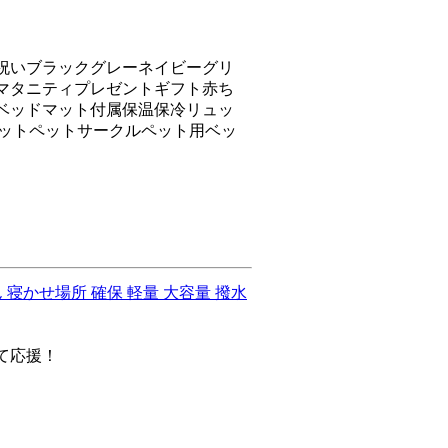
祝いブラックグレーネイビーグリ
マタニティプレゼントギフト赤ち
ベッドマット付属保温保冷リュッ
ペットペットサークルペット用ベッ
 寝かせ場所 確保 軽量 大容量 撥水
て応援！