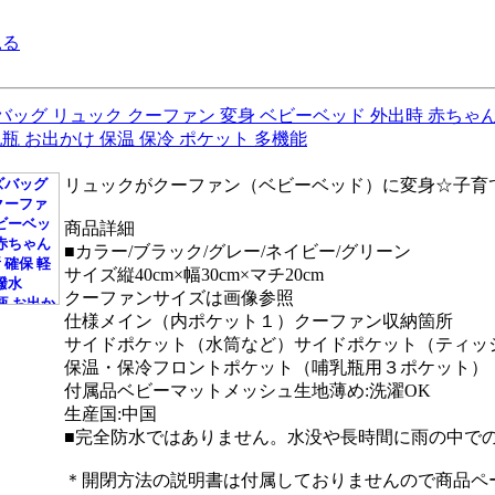
見る
ッグ リュック クーファン 変身 ベビーベッド 外出時 赤ちゃん
哺乳瓶 お出かけ 保温 保冷 ポケット 多機能
リュックがクーファン（ベビーベッド）に変身☆子育
商品詳細
■カラー/ブラック/グレー/ネイビー/グリーン
サイズ縦40cm×幅30cm×マチ20cm
クーファンサイズは画像参照
仕様メイン（内ポケット１）クーファン収納箇所
サイドポケット（水筒など）サイドポケット（ティッ
保温・保冷フロントポケット（哺乳瓶用３ポケット）
付属品ベビーマットメッシュ生地薄め:洗濯OK
生産国:中国
■完全防水ではありません。水没や長時間に雨の中で
＊開閉方法の説明書は付属しておりませんので商品ペ