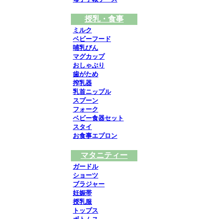
授乳・食事
ミルク
ベビーフード
哺乳びん
マグカップ
おしゃぶり
歯がため
搾乳器
乳首ニップル
スプーン
フォーク
ベビー食器セット
スタイ
お食事エプロン
マタニティー
ガードル
ショーツ
ブラジャー
妊娠帯
授乳服
トップス