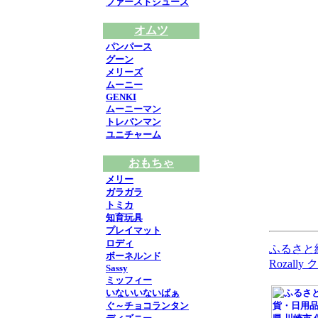
ファーストシューズ
オムツ
パンパース
グーン
メリーズ
ムーニー
GENKI
ムーニーマン
トレパンマン
ユニチャーム
おもちゃ
メリー
ガラガラ
トミカ
知育玩具
プレイマット
ロディ
ふるさと
ボーネルンド
Rozal
Sassy
ミッフィー
いないいないばぁ
ぐ～チョコランタン