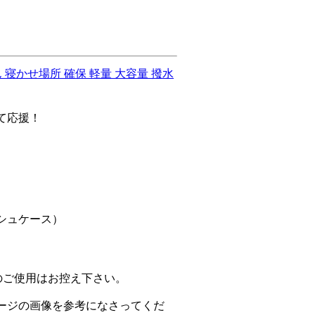
 寝かせ場所 確保 軽量 大容量 撥水
て応援！
シュケース）
のご使用はお控え下さい。
ージの画像を参考になさってくだ