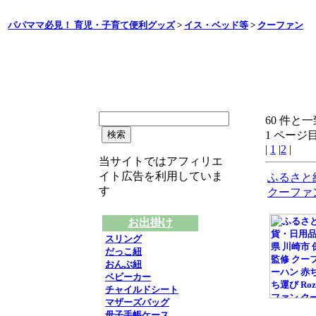
パパママ必見！ 育児・子育て便利グッズ
>
イス・ベッド等
>
クーファン
60 件と一
1 ページ目
|
1
|
2
|
当サイトではアフィリエ
イト広告を利用していま
ふるさと納
す
クーファ
お出掛け
スリング
だっこ紐
おんぶ紐
ベビーカー
チャイルドシート
マザーズバッグ
母子手帳ケース