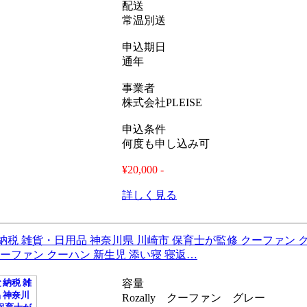
配送
常温別送
申込期日
通年
事業者
株式会社PLEISE
申込条件
何度も申し込み可
¥20,000 -
詳しく見る
納税 雑貨・日用品 神奈川県 川崎市 保育士が監修 クーファン 
ly クーファン クーハン 新生児 添い寝 寝返…
容量
Rozally クーファン グレー