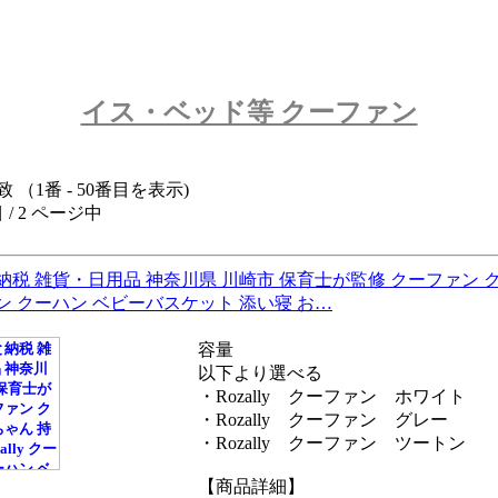
イス・ベッド等 クーファン
致 （1番 - 50番目を表示)
 / 2 ページ中
税 雑貨・日用品 神奈川県 川崎市 保育士が監修 クーファン クーハ
ン クーハン ベビーバスケット 添い寝 お…
容量
以下より選べる
・Rozally クーファン ホワイト
・Rozally クーファン グレー
・Rozally クーファン ツートン
【商品詳細】