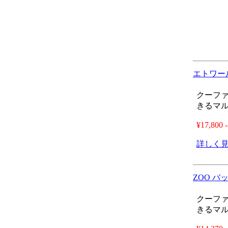
エトワー
クーフ
きるマ
¥17,800 -
詳しく
ZOO バ
クーフ
きるマ