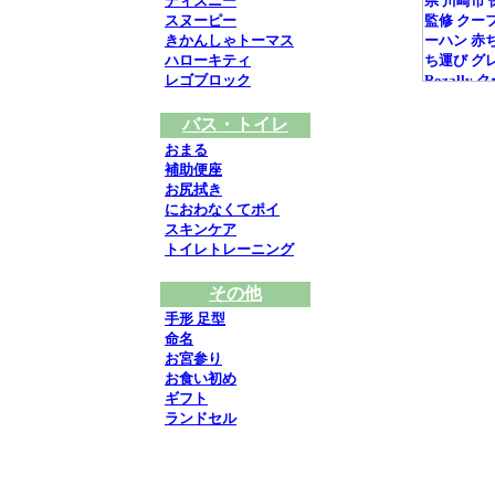
ディズニー
スヌーピー
きかんしゃトーマス
ハローキティ
レゴブロック
バス・トイレ
おまる
補助便座
お尻拭き
におわなくてポイ
スキンケア
トイレトレーニング
その他
手形 足型
命名
お宮参り
お食い初め
ギフト
ランドセル