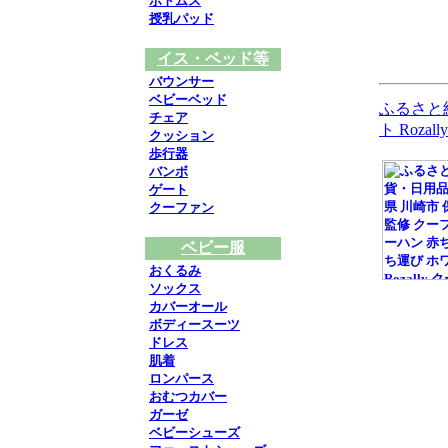
ボトムス
授乳パッド
イス・ベッド等
バウンサー
ベビーベッド
ふるさと
チェア
ト Roz
クッション
歩行器
バンボ
ゲート
クーファン
ベビー服
おくるみ
ソックス
カバーオール
ボディースーツ
ドレス
肌着
ロンパース
おむつカバー
ガーゼ
ベビーシューズ