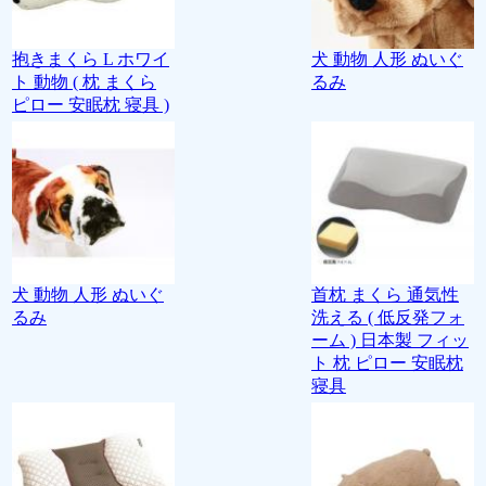
抱きまくら L ホワイ
犬 動物 人形 ぬいぐ
ト 動物 ( 枕 まくら
るみ
ピロー 安眠枕 寝具 )
犬 動物 人形 ぬいぐ
首枕 まくら 通気性
るみ
洗える ( 低反発フォ
ーム ) 日本製 フィッ
ト 枕 ピロー 安眠枕
寝具