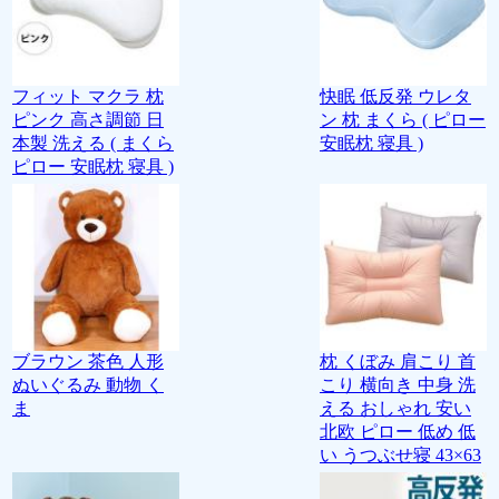
フィット マクラ 枕
快眠 低反発 ウレタ
ピンク 高さ調節 日
ン 枕 まくら ( ピロー
本製 洗える ( まくら
安眠枕 寝具 )
ピロー 安眠枕 寝具 )
ブラウン 茶色 人形
枕 くぼみ 肩こり 首
ぬいぐるみ 動物 く
こり 横向き 中身 洗
ま
える おしゃれ 安い
北欧 ピロー 低め 低
い うつぶせ寝 43×63