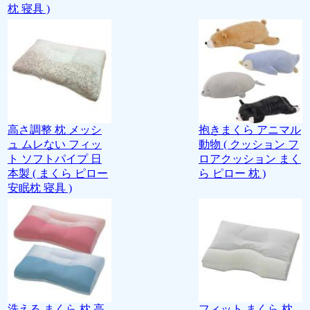
枕 寝具 )
高さ調整 枕 メッシ
抱きまくら アニマル
ュ ムレない フィッ
動物 ( クッション フ
ト ソフトパイプ 日
ロアクッション まく
本製 ( まくら ピロー
ら ピロー 枕 )
安眠枕 寝具 )
洗える まくら 枕 高
フィット まくら 枕