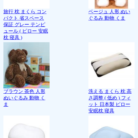
旅行 枕 まくら コン
ベージュ 人形 ぬい
パクト 省スペース
ぐるみ 動物 くま
保証 グレー テンピ
ュール ( ピロー 安眠
枕 寝具 )
ブラウン 茶色 人形
洗える まくら 枕 高
ぬいぐるみ 動物 く
さ調整 ( 低め ) フィ
ま
ット 日本製 ピロー
安眠枕 寝具