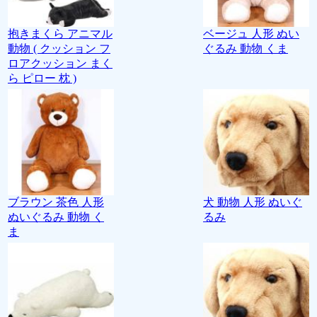
抱きまくら アニマル
ベージュ 人形 ぬい
動物 ( クッション フ
ぐるみ 動物 くま
ロアクッション まく
ら ピロー 枕 )
ブラウン 茶色 人形
犬 動物 人形 ぬいぐ
ぬいぐるみ 動物 く
るみ
ま