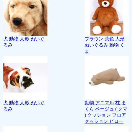
犬 動物 人形 ぬいぐ
ブラウン 茶色 人形
るみ
ぬいぐるみ 動物 く
ま
犬 動物 人形 ぬいぐ
動物 アニマル 枕 ま
るみ
くら ベージュ ( クマ
) クッション フロア
クッション ピロー