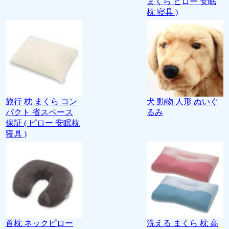
まくら ピロー 安眠
枕 寝具 )
旅行 枕 まくら コン
犬 動物 人形 ぬいぐ
パクト 省スペース
るみ
保証 ( ピロー 安眠枕
寝具 )
首枕 ネックピロー
洗える まくら 枕 高