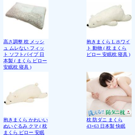
高さ調整 枕 メッシ
抱きまくら L ホワイ
ュ ムレない フィッ
ト 動物 ( 枕 まくら
ト ソフトパイプ 日
ピロー 安眠枕 寝具 )
本製 ( まくら ピロー
安眠枕 寝具 )
抱きまくら かわいい
枕 防ダニ まくら
ぬいぐるみ クマ ( 枕
43×63 日本製 快眠
まくら ピロー 安眠