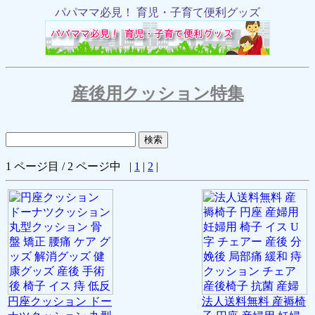
パパママ必見！ 育児・子育て便利グッズ
産後用クッション特集
1 ページ目 / 2 ページ中 |
1
|
2
|
円座クッション ドー
法人送料無料 産褥椅