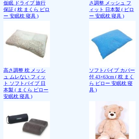
仮眠 ドライブ 旅行
さ調整 メッシュ フ
保証 ( 枕 まくら ピロ
ィット 日本製 ( ピロ
ー 安眠枕 寝具 )
ー 安眠枕 寝具 )
高さ調整 枕 メッシ
ソフトパイプ カバー
ュ ムレない フィッ
付 43×63cm ( 枕 まく
ト ソフトパイプ 日
ら ピロー 安眠枕 寝
本製 ( まくら ピロー
具 )
安眠枕 寝具 )