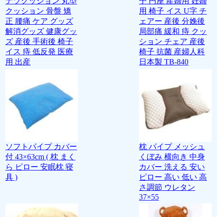
ナツクッション 丸型
子 円座 産婦用 妊婦
クッション 骨盤 矯
用 椅子 イス U字 チ
正 腰痛 ケア グッズ
ェアー 産後 分娩後
解消グッズ 健康グッ
局部痛 緩和 痔 クッ
ズ 産後 手術後 椅子
ション チェア 産後
イス 痔 低反発 医療
椅子 抗菌 産婦人科
用 出産
日本製 TB-840
ソフトパイプ カバー
枕 パイプ メッシュ
付 43×63cm ( 枕 まく
くぼみ 横向き 中身
ら ピロー 安眠枕 寝
カバー 洗える 安い
具 )
ピロー 高い 低い 高
さ調節 ウレタン
37×55