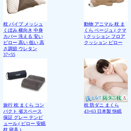
枕 パイプ メッシュ
動物 アニマル 枕 ま
くぼみ 横向き 中身
くら ベージュ ( クマ
カバー 洗える 安い
) クッション フロア
ピロー 高い 低い 高
クッション ピロー
さ調節 ウレタン
37×55
旅行 枕 まくら コン
枕 防ダニ まくら
パクト 省スペース
43×63 日本製 快眠
保証 グレー テンピ
ュール ( ピロー 安眠
枕 寝具 )