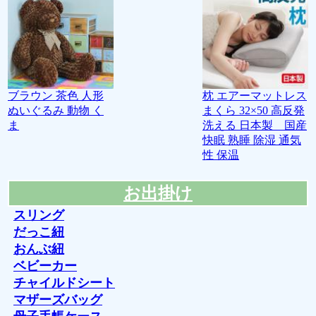
ブラウン 茶色 人形
枕 エアーマットレス
ぬいぐるみ 動物 く
まくら 32×50 高反発
ま
洗える 日本製 国産
快眠 熟睡 除湿 通気
性 保温
お出掛け
スリング
だっこ紐
おんぶ紐
ベビーカー
チャイルドシート
マザーズバッグ