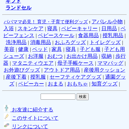
ギフト
ランドセル
アパレル小物
|
パパママ必見！ 育児・子育て便利グッズ
:
入浴
|
スキンケア
|
寝具
|
ベビーキャリー
|
日用品
|
ベ
ビーフェンス
|
ベビースケール
|
食器用品
|
授乳用品
|
洗浄用品
|
消毒用品
|
おふろグッズ
|
トイレグッズ
|
美容
|
健康
|
ベッド
|
家具
|
寝具
|
子ども服
|
子ども用
シューズ
|
お洋服
|
おむつ
|
お出かけ用品
|
収納
|
歩行
器
|
マタニティウエア
|
母子手帳ケース
|
ママバッグ
|
お外遊びグッズ
|
アウトドア用品
|
産後用クッション
|
産後下着
|
授乳服
|
セーフティケアグッズ
|
通園グッ
ズ
|
ベビーカー
|
おまる
|
おもちゃ
|
知育グッズ
|
お友達に紹介する
このサイトについて
リンクについて