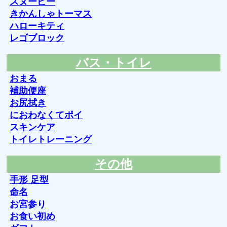
スヌーピー
きかんしゃトーマス
ハローキティ
レゴブロック
バス・トイレ
おまる
補助便座
お尻拭き
におわなくてポイ
スキンケア
トイレトレーニング
その他
手形 足型
命名
お宮参り
お食い初め