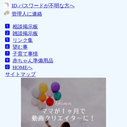
ID,パスワードが不明な方へ
管理人に連絡
相談掲示板
雑談掲示板
リンク集
望む事
子育て事情
赤ちゃん準備用品
HOMEへ
サイトマップ