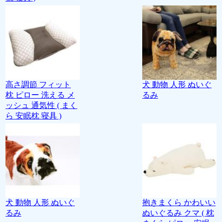
高さ調節 フィット
犬 動物 人形 ぬいぐ
枕 ピロー 洗える メ
るみ
ッシュ 通気性 ( まく
ら 安眠枕 寝具 )
犬 動物 人形 ぬいぐ
抱きまくら かわいい
るみ
ぬいぐるみ クマ ( 枕