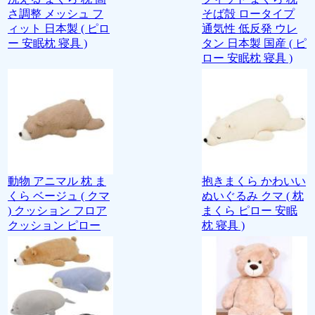
さ調整 メッシュ フ
そば殻 ロータイプ
ィット 日本製 ( ピロ
通気性 低反発 ウレ
ー 安眠枕 寝具 )
タン 日本製 国産 ( ピ
ロー 安眠枕 寝具 )
動物 アニマル 枕 ま
抱きまくら かわいい
くら ベージュ ( クマ
ぬいぐるみ クマ ( 枕
) クッション フロア
まくら ピロー 安眠
クッション ピロー
枕 寝具 )