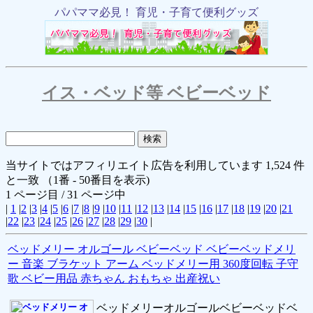
パパママ必見！ 育児・子育て便利グッズ
イス・ベッド等 ベビーベッド
当サイトではアフィリエイト広告を利用しています 1,524 件
と一致 （1番 - 50番目を表示)
1 ページ目 / 31 ページ中
|
1
|
2
|
3
|
4
|
5
|
6
|
7
|
8
|
9
|
10
|
11
|
12
|
13
|
14
|
15
|
16
|
17
|
18
|
19
|
20
|
21
|
22
|
23
|
24
|
25
|
26
|
27
|
28
|
29
|
30
|
ベッドメリー オルゴール ベビーベッド ベビーベッドメリ
ー 音楽 ブラケット アーム ベッドメリー用 360度回転 子守
歌 ベビー用品 赤ちゃん おもちゃ 出産祝い
ベッドメリーオルゴールベビーベッドベ