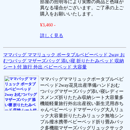
部屋の照明等により実際の商品と色味が
異なる場合がございます。ご了承の上ご
購入をお願いいたします。
¥3,460 -
詳しく見る
ママバッグ ママリュック ポータブルベビーベッド 2way お
むつバッグ マザーズバッグ 添い寝 折りたたみベッド 収納
シート付 旅行 外出 ベビーベッド 大容量
ママバッグママリュックポータブルベビ
ーベッド2way花見出産準備ハンドおむ
つバッグマザーズバッグ添い寝レディー
スメンズ折りたたみ収納シート大容量多
機能軽量旅行外出出産祝い新生児用赤ち
ゃんベビーベッドマザーバッグ大人リュ
ック大容量折りたたみリュック無地シン
プル撥水携帯ベビーベッド折り畳みバッ
ク多機能マザーズバッグリュックサック