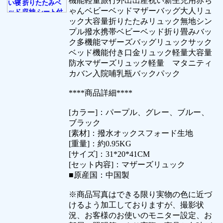
機能軽量旅行外出出産祝い新生児用赤ち
ゃんベビーベッドマザーバッグ大人リュ
ック大容量折りたたみリュック無地シン
プル撥水携帯ベビーベッド折り畳みバッ
ク多機能マザーズバッグリュックサック
ベッド機能付き口金リュック軽量大容量
防水マザーズリュック軽量 マタニティ
カバン入院哺乳瓶バックパック
****商品詳細****
[カラー]：パープル、グレー、ブルー、
ブラック
[素材]：撥水オックスフォード生地
[重量]：約0.95KG
[サイズ]：31*20*41CM
[セット内容]：マザーズリュック
■原産国：中国製
※商品写真はできる限り実物の色に近づ
けるよう加工しておりますが、撮影状
況、お客様のお使いのモニター設定、お