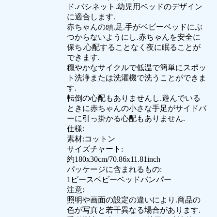
ド.バシネット.幼児用ベッドのデザイン
に適合します.
赤ちゃんの頭.足.手がベビーベッドにぶ
つからないようにし.赤ちゃんを安全に
保ち.心配することなく夜に眠ることが
できます.
穏やかなサイクルで低温で簡単にスポッ
ト洗浄または洗濯機で洗うことができま
す.
転倒の心配もありませんし.遊んでいる
ときに赤ちゃんの小さな手足がサイドバ
ーに引っ掛かる心配もありません.
仕様:
素材:コットン
サイズチャート:
約180x30cm/70.86x11.81inch
パッケージに含まれるもの:
1ピースベビーベッドバンパー
注意:
照明や画面の設定の違いにより.商品の
色が写真と若干異なる場合があります.