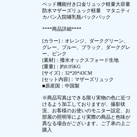
ベッド機能付き口金リュック軽量大容量
防水マザーズリュック軽量 マタニティ
カバン入院哺乳瓶バックパック
****商品詳細****
[カラー]：オレンジ、ダークグリーン、
グレー、ブルー、ブラック、ダークグレ
ー、ピンク
[素材]：撥水オックスフォード生地
[重量]：約0.95KG
[サイズ]：32*20*43CM
[セット内容]：マザーズリュック
■原産国：中国製
※商品写真はできる限り実物の色に近づ
けるよう加工しておりますが、撮影状
況、お客様のお使いのモニター設定、お
部屋の照明等により実際の商品と色味が
異なる場合がございます。ご了承の上ご
購入