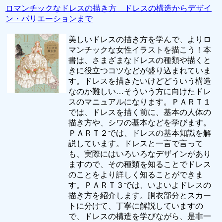
ロマンチックなドレスの描き方 ドレスの構造からデザイ
ン・バリエーションまで
美しいドレスの描き方を学んで、よりロ
マンチックな女性イラストを描こう！本
書は、さまざまなドレスの種類や描くと
きに役立つコツなどが盛り込まれていま
す。ドレスを描きたいけどどういう構造
なのか難しい…そういう方に向けたドレ
スのマニュアルになります。ＰＡＲＴ１
では、ドレスを描く前に、基本の人体の
描き方や、シワの基本などを学びます。
ＰＡＲＴ２では、ドレスの基本知識を解
説しています。ドレスと一言で言って
も、実際にはいろいろなデザインがあり
ますので、その種類を知ることでドレス
のことをより詳しく知ることができま
す。ＰＡＲＴ３では、いよいよドレスの
描き方を紹介します。胴衣部分とスカー
トに分けて、丁寧に解説していますの
で、ドレスの構造を学びながら、是非一