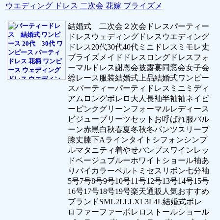
ウエディング ドレス 二次会 花嫁 ブライズメ
結婚式 二次会２次会ドレスパーティー
ドレスウェディングドレスウエディング
ドレス20代30代40代ミニドレスミモレ丈
ブライズメイドドレスロングドレスフォ
ーマルドレス謝恩会披露宴同窓会女子会
総レース服装結婚式上品結婚式ワンピー
スパーティーパーティドレスミニミディ
アムロングボレロ大人長袖半袖袖ネイビ
ーピンクグリーンフォーマルレディース
ビジュープリーツセットお呼ばれ服バル
ーン赤黒白秋春夏冬秋冬パンツスリーブ
膝丈膝下Aラインタイトシフォンシンプ
ルマタニティ着やせパンプスワインレッ
ドベージュブルーホワイトショール袖あ
りバイカラーベルトミセスリボン七分袖
5号7号8号9号10号11号12号13号14号15号
16号17号18号19号楽天通販人気おすすめ
ブランドSML2LLLXL3L4L結婚式ボレ
ロファーファーボレロストールショール