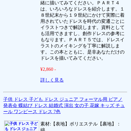
緒に描いてみてください。ＰＡＲＴ４
は、いろいろなドレスを紹介します。１
８世紀末から１９世紀にかけて実際に着
用されていたドレスを時代の変遷ごとに
イラストつきで解説します。資料として
も活用できますし、創作ドレスの参考に
もなります。ＰＡＲＴ５では、ドレスイ
ラストのメイキングを丁寧に解説しま
す。この本とともに、是非あなただけの
ドレスを描いてみてください。
¥2,860 -
詳しく見る
子供 ドレス 子ども ドレス ジュニア フォーマル用 ピアノ
発表会 蝶結び ドレス 結婚式 演出 女の子 花嫁 キッズ チュ
ール ワンピース ドレス 7色
素材:【表地】ポリエステル【裹地】：
綿