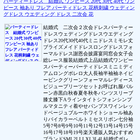
パーティードレス 結婚式 ワンピース 20代 30代 40代 ワン
ピース 袖あり フレア パーティドレス 花柄刺繍 ウェディン
グドレス ウエディング ドレス 二次会 花
結婚式 二次会２次会ドレスパーティー
ドレスウェディングドレスウエディング
ドレス20代30代40代ミニドレスミモレ丈
ブライズメイドドレスロングドレスフォ
ーマルドレス謝恩会披露宴同窓会女子会
総レース服装結婚式上品結婚式ワンピー
スパーティーパーティドレスミニミディ
アムロングボレロ大人長袖半袖袖ネイビ
ーピンクグリーンフォーマルレディース
ビジュープリーツセットお呼ばれ服バル
ーン赤黒白秋春夏冬秋冬パンツスリーブ
膝丈膝下Aラインタイトシフォンシンプ
ルマタニティ着やせパンプスワインレッ
ドベージュブルーホワイトショール袖あ
りバイカラーベルトミセスリボン七分袖
5号7号8号9号10号11号12号13号14号15号
16号17号18号19号楽天通販人気おすすめ
ブランドSML2LLLXL3L4L結婚式ボレ