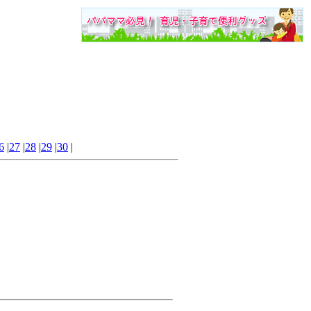
6
|
27
|
28
|
29
|
30
|