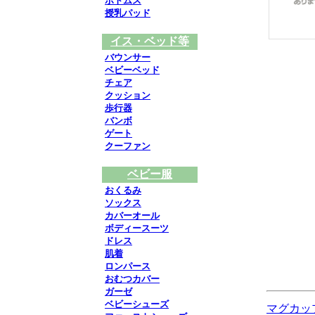
ボトムス
授乳パッド
イス・ベッド等
バウンサー
ベビーベッド
チェア
クッション
歩行器
バンボ
ゲート
クーファン
ベビー服
おくるみ
ソックス
カバーオール
ボディースーツ
ドレス
肌着
ロンパース
おむつカバー
ガーゼ
ベビーシューズ
マグカップ