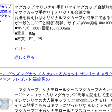
マグカップ,オリジナル,手作りマイマグカップ,台紙無地
イマグカップ手作り｜オリジナル台紙交換
台紙を替えればオリジナルマグカップが簡単にできる!
が一般的に80℃と回答)筒状。サイズ:φ88×横幅100×100
■サイズ：φ88×横幅100×100mm
■重量：93g
■材質：PP、PS
¥481 -
詳しく見る
ル グッズ マグカップ ＆ ぬいぐるみセット サンリオ キャラクタ
スマス プレゼント 福袋 男の
「マグカップ」シナモロールグッズマグカップ＆ぬい
ー20thマスコット入りマグカップ20周年を記念して
インサンリオの大人気キャラ[Cinnamonroll/シナモ
イテム登場こちらはギフトにぴったりな[ぬいぐるみ付
マグカップに王冠シナモロールのマスコットがセット