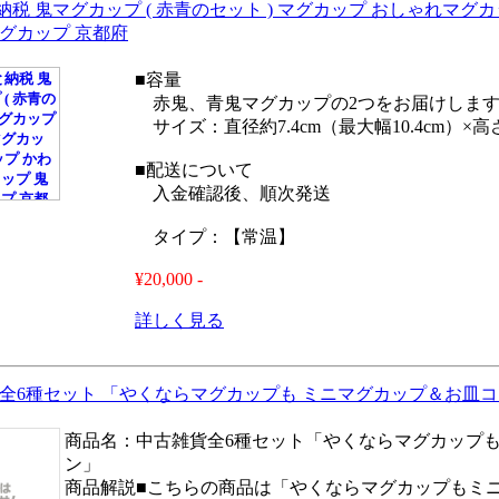
納税 鬼マグカップ ( 赤青のセット ) マグカップ おしゃれマグ
マグカップ 京都府
■容量
赤鬼、青鬼マグカップの2つをお届けしま
サイズ：直径約7.4cm（最大幅10.4cm）×高さ8
■配送について
入金確認後、順次発送
タイプ：【常温】
¥20,000 -
詳しく見る
 全6種セット 「やくならマグカップも ミニマグカップ＆お皿
商品名：中古雑貨全6種セット「やくならマグカップ
ン」
商品解説■こちらの商品は「やくならマグカップもミ