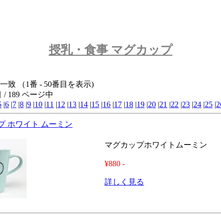
授乳・食事 マグカップ
件と一致 （1番 - 50番目を表示)
 / 189 ページ中
5
|
6
|
7
|
8
|
9
|
10
|
11
|
12
|
13
|
14
|
15
|
16
|
17
|
18
|
19
|
20
|
21
|
22
|
23
|
24
|
25
|
2
プ ホワイト ムーミン
マグカップホワイトムーミン
¥880 -
詳しく見る