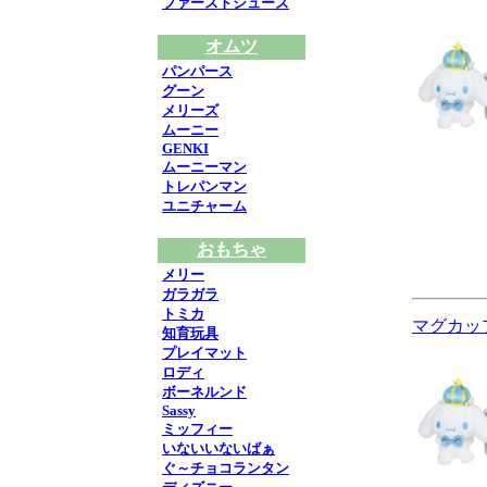
ファーストシューズ
オムツ
パンパース
グーン
メリーズ
ムーニー
GENKI
ムーニーマン
トレパンマン
ユニチャーム
おもちゃ
メリー
ガラガラ
トミカ
マグカップ
知育玩具
プレイマット
ロディ
ボーネルンド
Sassy
ミッフィー
いないいないばぁ
ぐ～チョコランタン