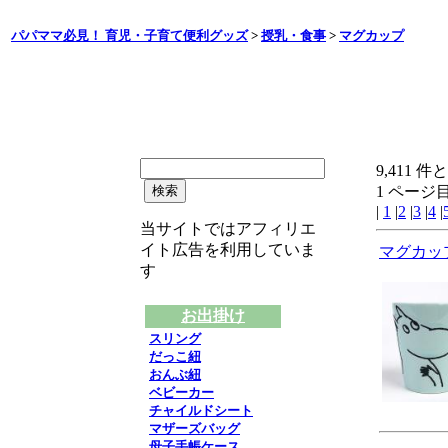
パパママ必見！ 育児・子育て便利グッズ
>
授乳・食事
>
マグカップ
9,411 
1 ページ目
|
1
|
2
|
3
|
4
|
当サイトではアフィリエ
イト広告を利用していま
マグカッ
す
お出掛け
スリング
だっこ紐
おんぶ紐
ベビーカー
チャイルドシート
マザーズバッグ
母子手帳ケース