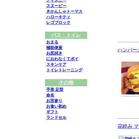
ディズニー
スヌーピー
きかんしゃトーマス
ハローキティ
レゴブロック
バス・トイレ
おまる
補助便座
ハンバー
お尻拭き
におわなくてポイ
スキンケア
トイレトレーニング
その他
手形 足型
命名
お宮参り
お食い初め
ギフト
ランドセル
花睦み マグ