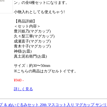
ン」の全6種セットになります。
小物入れとしても使えちゃう!
【商品詳細】
＜セット内容＞
豊川姫乃(マグカップ)
久々梨三華(マグカップ)
成瀬直子(マグカップ)
青木十子(マグカップ)
神様(お皿)
真土泥右衛門(お皿)
サイズ：約30〜50mm
※こちらの商品はカプセルトイです。
¥940 -
詳しく見る
 ＆ ぬいぐるみセット 20th マスコット入り マグカップ サン