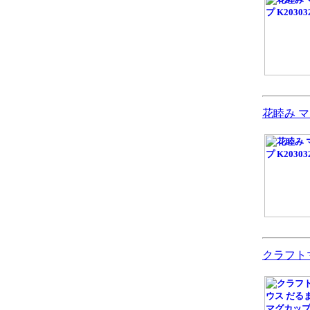
花睦み マグ
クラフト