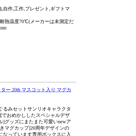
,自作,工作,プレゼント,ギフトマ
耐熱温度70℃(メーカーは未測定だ
mm
ー 20th マスコット入り マグカ
ぐるみセットサンリオキャラクタ
王冠でおめかししたスペシャルデザ
ロール]グッズにまたまた可愛いnewア
きマグカップ]20周年デザインの
になっています専用ボックスに入