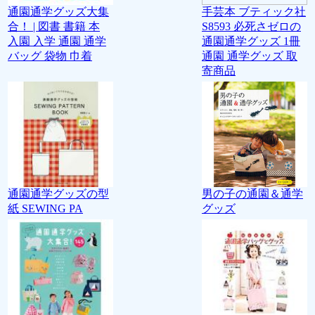
通園通学グッズ大集
手芸本 ブティック社
合！ | 図書 書籍 本
S8593 必死さゼロの
入園 入学 通園 通学
通園通学グッズ 1冊
バッグ 袋物 巾着
通園 通学グッズ 取
寄商品
通園通学グッズの型
男の子の通園＆通学
紙 SEWING PA
グッズ