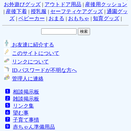
お外遊びグッズ
|
アウトドア用品
|
産後用クッション
|
産後下着
|
授乳服
|
セーフティケアグッズ
|
通園グッ
ズ
|
ベビーカー
|
おまる
|
おもちゃ
|
知育グッズ
|
お友達に紹介する
このサイトについて
リンクについて
ID,パスワードが不明な方へ
管理人に連絡
相談掲示板
雑談掲示板
リンク集
望む事
子育て事情
赤ちゃん準備用品