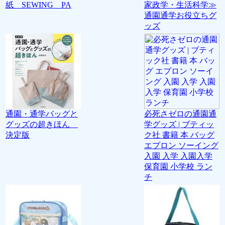
紙 SEWING PA
家政学・生活科学≫
通園通学お役立ちグ
ッズ
通園・通学バッグと
必死さゼロの通園通
グッズの超きほん
学グッズ | ブティッ
決定版
ク社 書籍 本 バッグ
エプロン ソーイング
入園 入学 入園入学
保育園 小学校 ラン
チ