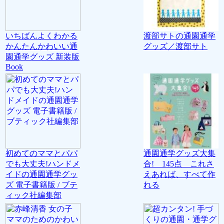
いちばんよくわかる
渡部サトの通園通学
かんたんかわいい通
グッズ／渡部サト
園通学グッズ 新装版
Book
初めてのママとパパ
通園通学グッズ大集
でも大丈夫!ハンドメ
合! 145点 これさ
イドの通園通学グッ
えあれば、すべて作
ズ 電子書籍版 / ブテ
れる
ィック社編集部