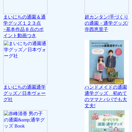
まいにちの通園＆通
超カンタン!手づくり
学グッズ１２３点
の通園・通学グッズ/
−基本作品８点のポ
寺西恵里子
イント動画つき
まいにちの通園通学
ハンドメイドの通園
グッズ／日本ヴォー
通学グッズ 初めて
グ社
のママとパパでも大
丈夫!