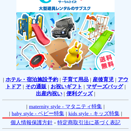
|
ホテル・宿泊施設予約
|
子育て用品
|
産後育児
|
アウ
トドア
|
その通販
|
お祝いギフト
|
マザーズバッグ
|
出産内祝い
|
便利グッズ
|
|
maternity style - マタニティ特集
|
|
baby style - ベビー特集
|
kids style - キッズ特集
|
個人情報保護方針
-
特定商取引法に基づく表記