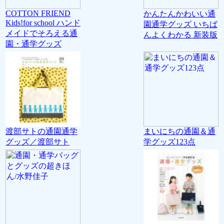
COTTON FRIEND
かんたんかわいい通
Kids!for school ハンド
園通学グッズ いちば
メイドでそろえる通
んよくわかる 新装版
園・通学グッズ
渡部サトの通園通学
まいにちの通園＆通
グッズ／渡部サト
学グッズ123点