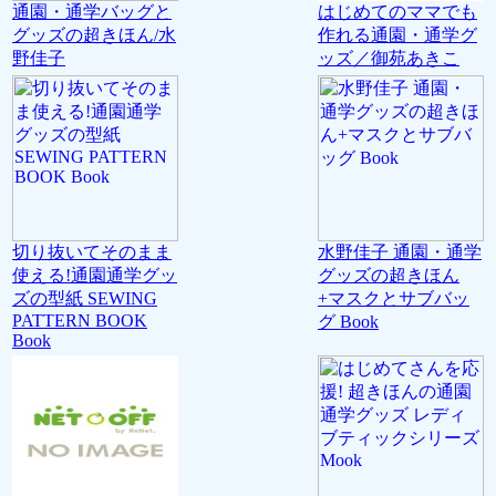
通園・通学バッグと
はじめてのママでも
グッズの超きほん/水
作れる通園・通学グ
野佳子
ッズ／御苑あきこ
切り抜いてそのまま
水野佳子 通園・通学
使える!通園通学グッ
グッズの超きほん
ズの型紙 SEWING
+マスクとサブバッ
PATTERN BOOK
グ Book
Book