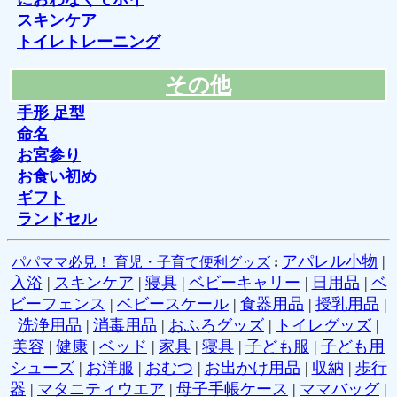
スキンケア
トイレトレーニング
その他
手形 足型
命名
お宮参り
お食い初め
ギフト
ランドセル
アパレル小物
|
パパママ必見！ 育児・子育て便利グッズ
:
入浴
|
スキンケア
|
寝具
|
ベビーキャリー
|
日用品
|
ベ
ビーフェンス
|
ベビースケール
|
食器用品
|
授乳用品
|
洗浄用品
|
消毒用品
|
おふろグッズ
|
トイレグッズ
|
美容
|
健康
|
ベッド
|
家具
|
寝具
|
子ども服
|
子ども用
シューズ
|
お洋服
|
おむつ
|
お出かけ用品
|
収納
|
歩行
器
|
マタニティウエア
|
母子手帳ケース
|
ママバッグ
|