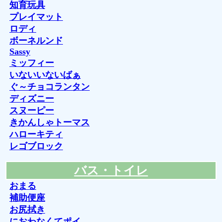
知育玩具
プレイマット
ロディ
ボーネルンド
Sassy
ミッフィー
いないいないばぁ
ぐ～チョコランタン
ディズニー
スヌーピー
きかんしゃトーマス
ハローキティ
レゴブロック
バス・トイレ
おまる
補助便座
お尻拭き
におわなくてポイ