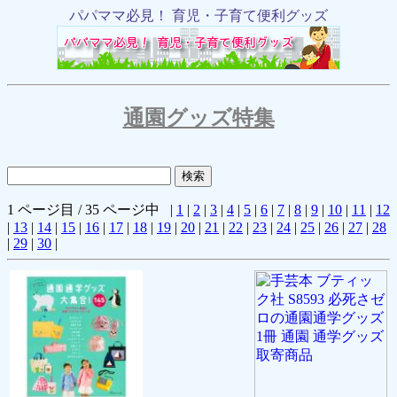
パパママ必見！ 育児・子育て便利グッズ
通園グッズ特集
1 ページ目 / 35 ページ中 |
1
|
2
|
3
|
4
|
5
|
6
|
7
|
8
|
9
|
10
|
11
|
12
|
13
|
14
|
15
|
16
|
17
|
18
|
19
|
20
|
21
|
22
|
23
|
24
|
25
|
26
|
27
|
28
|
29
|
30
|