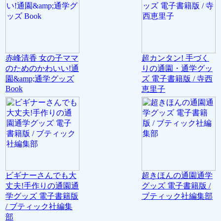
赤峰清香 女の子ママ
超カンタン! 手づく
のためのかわいい!通
りの通園・通学グッ
園&amp;通学グッズ
ズ 電子書籍版 / 寺西
Book
恵里子
ビギナーさんでも大
超きほんの通園通学
丈夫!手作りの通園通
グッズ 電子書籍版 /
学グッズ 電子書籍版
ブティック社編集部
/ ブティック社編集
部