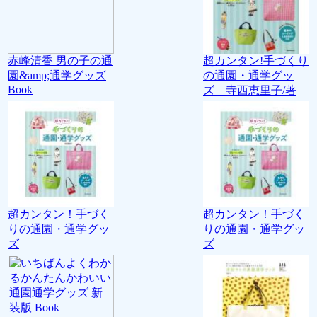
赤峰清香 男の子の通
超カンタン!手づくり
園&amp;通学グッズ
の通園・通学グッ
Book
ズ 寺西恵里子/著
超カンタン！手づく
超カンタン！手づく
りの通園・通学グッ
りの通園・通学グッ
ズ
ズ