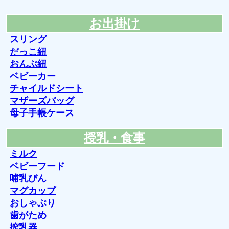
お出掛け
スリング
だっこ紐
おんぶ紐
ベビーカー
チャイルドシート
マザーズバッグ
母子手帳ケース
授乳・食事
ミルク
ベビーフード
哺乳びん
マグカップ
おしゃぶり
歯がため
搾乳器