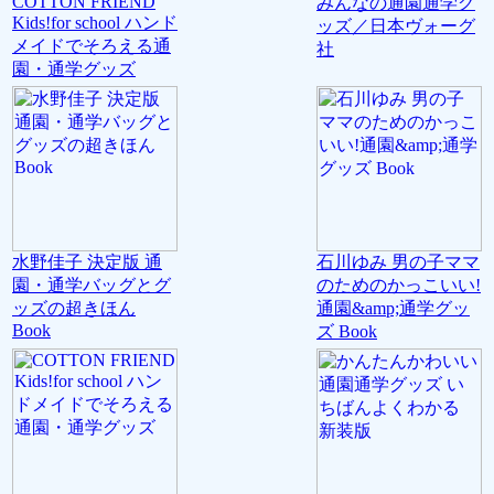
COTTON FRIEND
みんなの通園通学グ
Kids!for school ハンド
ッズ／日本ヴォーグ
メイドでそろえる通
社
園・通学グッズ
水野佳子 決定版 通
石川ゆみ 男の子ママ
園・通学バッグとグ
のためのかっこいい!
ッズの超きほん
通園&amp;通学グッ
Book
ズ Book