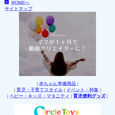
HOMEへ
サイトマップ
|
赤ちゃん準備用品
|
|
育児・子育てスタイル
|
イベント・特集
|
|
ベビー・キッズ・マタニティ
|
育児便利グッズ
|